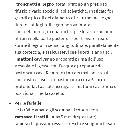
I
tronchetti di legno
forati offrono un prezioso
rifugio a varie specie di api selvatiche. Praticate fori
grandi e piccoli del diametro di 2-10 mm nel legno
duro di latifoglia. Il legno non va forato
completamente, in quanto le api e le vespe amano
ritirarsi nella parte posteriore per trovare riparo.
Forate il legno in senso longitudinale, parallelamente
alla corteccia, e assicuratevi che i bordi siano lisci.
I mattoni cavi
vanno preparati prima dell’uso.
Mescolate il gesso con l'acqua e preparate dei
bastoncini cavi. Riempite i fori dei mattoni con il
composto e inserite i bastoncini a circa 6 cm di
profondità. Lasciate asciugare i mattoni cavi prima di
posizionarli nella casetta.
Per le farfalle
:
Le farfalle amano gli scomparti coperti con
ramoscelli sottili
(max 5 mm di spessore). I
ramoscelli possono essere freschi e vengono fissati