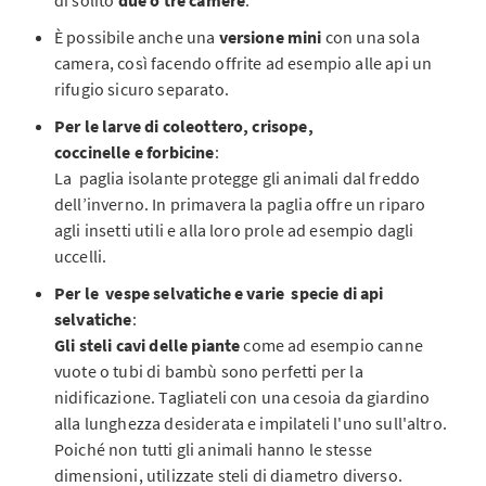
di solito
due o tre camere
.
È possibile anche una
versione mini
con una sola
camera, così facendo offrite ad esempio alle api un
rifugio sicuro separato.
Per le larve di coleottero, crisope,
coccinelle e forbicine
:
La paglia isolante protegge gli animali dal freddo
dell’inverno. In primavera la paglia offre un riparo
agli insetti utili e alla loro prole ad esempio dagli
uccelli.
Per le vespe selvatiche e varie specie di api
selvatiche
:
Gli steli cavi delle piante
come ad esempio canne
vuote o tubi di bambù sono perfetti per la
nidificazione. Tagliateli con una cesoia da giardino
alla lunghezza desiderata e impilateli l'uno sull'altro.
Poiché non tutti gli animali hanno le stesse
dimensioni, utilizzate steli di diametro diverso.