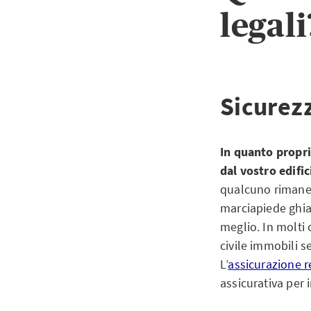
legali
Sicurez
In quanto propri
dal vostro edific
qualcuno rimane 
marciapiede ghiac
meglio. In molti 
civile immobili s
L’
assicurazione re
assicurativa per