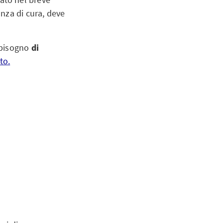
anza di cura, deve
e bisogno
di
to.