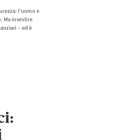
curezza: l’uomo e
e. Ma investire
anziari – ed è
i:
i