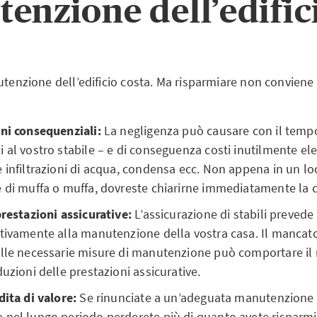
enzione dell’edific
utenzione dell’edificio costa. Ma risparmiare non conviene 
nni consequenziali:
La negligenza può causare con il temp
 al vostro stabile – e di conseguenza costi inutilmente elev
 infiltrazioni di acqua, condensa ecc. Non appena in un lo
 di muffa o muffa, dovreste chiarirne immediatamente la 
prestazioni assicurative:
L’assicurazione di stabili prevede
tivamente alla manutenzione della vostra casa. Il mancato
lle necessarie misure di manutenzione può comportare il r
duzioni delle prestazioni assicurative.
dita di valore:
Se rinunciate a un’adeguata manutenzione de
 nel lungo periodo perderete più di quanto avete risparmi