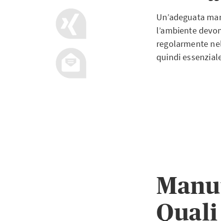
Un’adeguata manu
l’ambiente devono 
regolarmente nel
quindi essenzial
Manut
Quali