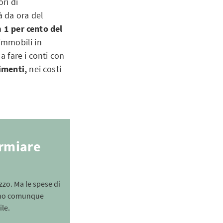
ri di
 da ora del
ca
1 per cento del
 immobili in
a fare i conti con
imenti,
nei costi
armiare
zo. Ma le spese di
sono comunque
ile.