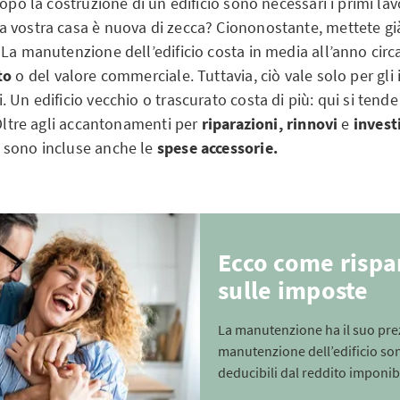
dopo la costruzione di un edificio sono necessari i primi lavo
 vostra casa è nuova di zecca? Ciononostante, mettete già
 La manutenzione dell’edificio costa in media all’anno cir
to
o del valore commerciale. Tuttavia, ciò vale solo per gli
 Un edificio vecchio o trascurato costa di più: qui si tende 
 Oltre agli accantonamenti per
riparazioni, rinnovi
e
invest
 sono incluse anche le
spese accessorie.
Ecco come risp
sulle imposte
La manutenzione ha il suo prez
manutenzione dell’edificio 
deducibili dal reddito imponib