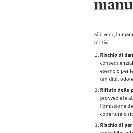
manut
Sì è vero, la man
motivi.
Rischio di da
consequenziali
esempio per le
umidità, odore
Rifiuto delle 
provvediate at
l’omissione de
copertura o ri
Rischio di per
probabilmente