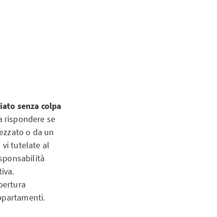
iato senza colpa
a rispondere se
pezzato o da un
vi tutelate al
esponsabilità
iva.
pertura
ppartamenti.