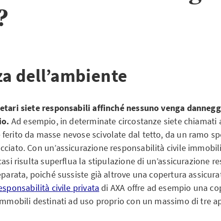
?
za dell’ambiente
etari siete responsabili affinché nessuno venga dannegg
io.
Ad esempio, in determinate circostanze siete chiamati 
ferito da masse nevose scivolate dal tetto, da un ramo s
ciato. Con un’assicurazione responsabilità civile immobili 
casi risulta superflua la stipulazione di un’assicurazione r
eparata, poiché sussiste già altrove una copertura assicurat
sponsabilità civile privata
di AXA offre ad esempio una co
 immobili destinati ad uso proprio con un massimo di tre a