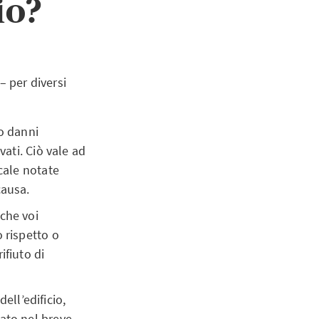
io?
– per diversi
o danni
ati. Ciò vale ad
cale notate
causa.
 che voi
 rispetto o
ifiuto di
ll’edificio,
ato nel breve