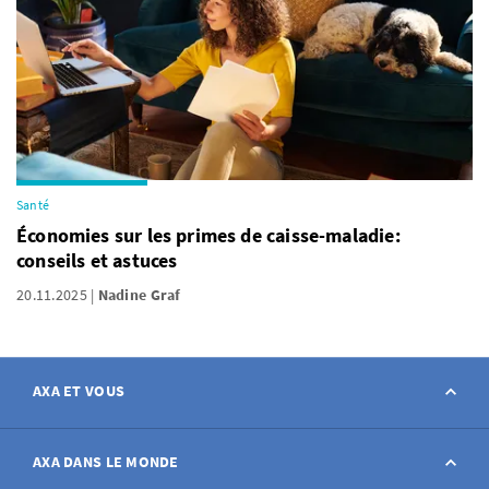
Santé
Économies sur les primes de caisse-maladie:
conseils et astuces
20.11.2025
Nadine Graf
AXA ET VOUS
Contact
AXA DANS LE MONDE