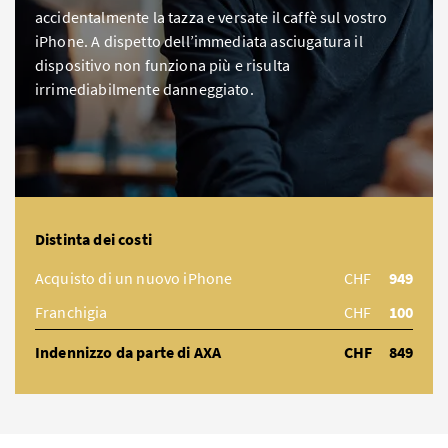
accidentalmente la tazza e versate il caffè sul vostro
iPhone. A dispetto dell’immediata asciugatura il
dispositivo non funziona più e risulta
irrimediabilmente danneggiato.
Distinta dei costi
Acquisto di un nuovo iPhone
CHF
949
Franchigia
CHF
100
Indennizzo da parte di AXA
CHF
849