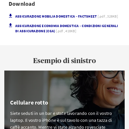
Download
ASSICURAZIONE MOBILIA DOMESTICA – FACTSHEET
[.pdf , 328KB]
ASSICURAZIONE ECONOMIA DOMESTICA – CONDIZIONI GENERALI
DI ASSICURAZIONE (CGA)
[.pdf , 418KB]
Esempio di sinistro
Cellulare rotto
Siete seduti in un bar e state lavorando con il vostro
laptop. Il vostro iPhone è sul tavolo con una tazza di
caffè accanto. Mentre vi state alzando rovesciate