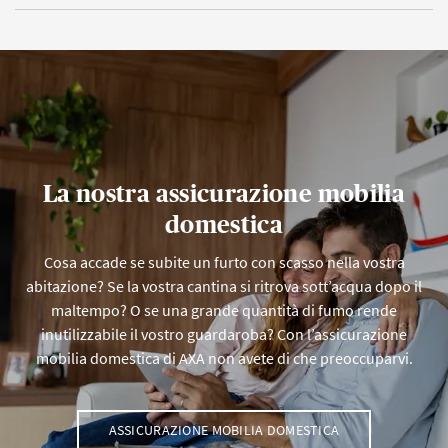
La nostra assicurazione mobilia
domestica
Cosa accade se subite un furto con scasso nella vostra
abitazione? Se la vostra cantina si ritrova sott’acqua dopo il
maltempo? O se una grande quantità di fumo rende
inutilizzabile il vostro guardaroba? Con l’assicurazione
mobilia domestica di AXA non avete di che preoccuparvi.
ASSICURAZIONE MOBILIA DOMESTICA