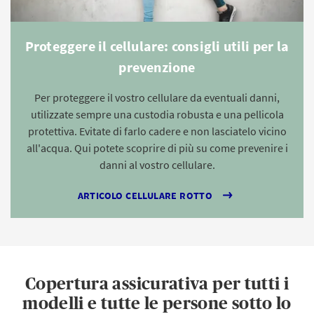
Proteggere il cellulare: consigli utili per la
prevenzione
Per proteggere il vostro cellulare da eventuali danni,
utilizzate sempre una custodia robusta e una pellicola
protettiva. Evitate di farlo cadere e non lasciatelo vicino
all'acqua. Qui potete scoprire di più su come prevenire i
danni al vostro cellulare.
ARTICOLO CELLULARE ROTTO
Copertura assicurativa per tutti i
modelli e tutte le persone sotto lo