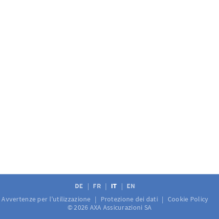
DE
FR
IT
EN
Avvertenze per l'utilizzazione
Protezione dei dati
Cookie Policy
© 2026 AXA Assicurazioni SA