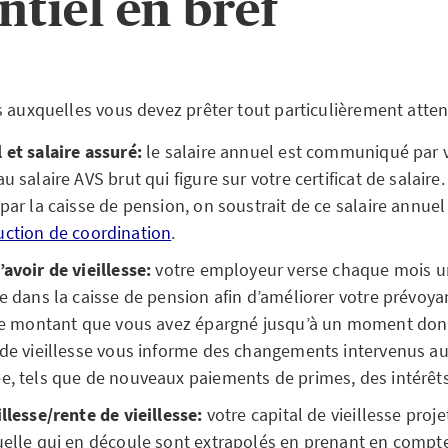
ntiel en bref
s auxquelles vous devez prêter tout particulièrement atte
 et salaire assuré:
le salaire annuel est communiqué par 
u salaire AVS brut qui figure sur votre certificat de salaire.
 par la caisse de pension, on soustrait de ce salaire annu
uction de coordination
.
’avoir de vieillesse:
votre employeur verse chaque mois u
re dans la caisse de pension afin d’améliorer votre prévoyan
t le montant que vous avez épargné jusqu’à un moment don
 de vieillesse vous informe des changements intervenus a
e, tels que de nouveaux paiements de primes, des intérêts
illesse/rente de vieillesse:
votre capital de vieillesse proje
uelle qui en découle sont extrapolés en prenant en compte