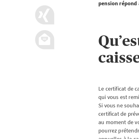
pension répond à
Qu’es
caiss
Le certificat de 
qui vous est rem
Si vous ne souha
certificat de pr
au moment de votr
pourrez prétendr
annuelles à la ca