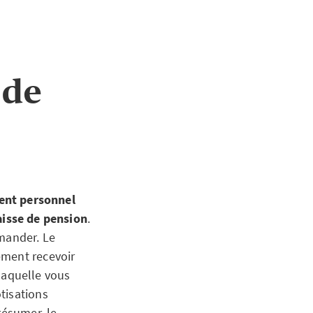
 de
nt personnel
aisse de pension
.
mmander. Le
ement recevoir
 laquelle vous
tisations
résumer, le