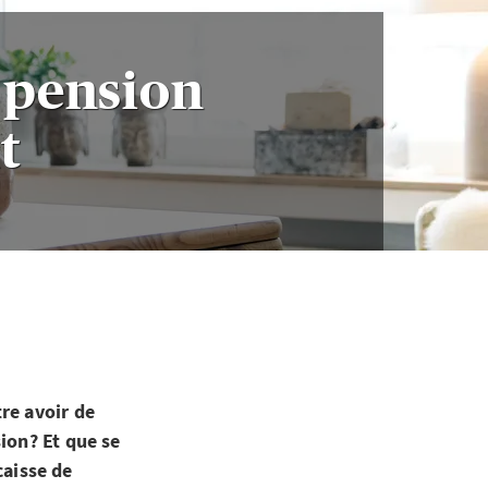
e pension
t
re avoir de
ion? Et que se
caisse de