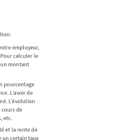
ntion:
votre employeur,
 Pour calculer le
el un montant
n pourcentage
ce. L’avoir de
né. L’évolution
u cours de
, etc.
té et la rente de
 un certain taux