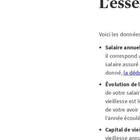
L’esse
Voici les donnée
Salaire annuel
il correspond a
salaire assuré
donné,
la déd
Évolution de l
de votre salai
vieillesse es
de votre avoir
l’année écoulé
Capital de vie
vieillesse ann