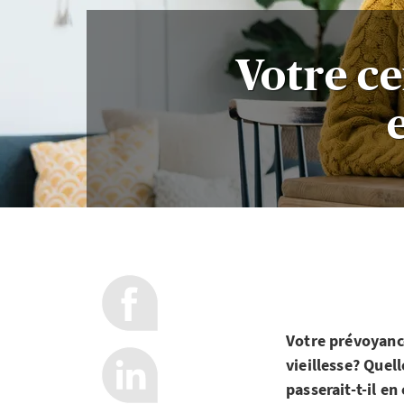
Votre ce
Votre prévoyance
vieillesse? Quel
passerait-t-il en