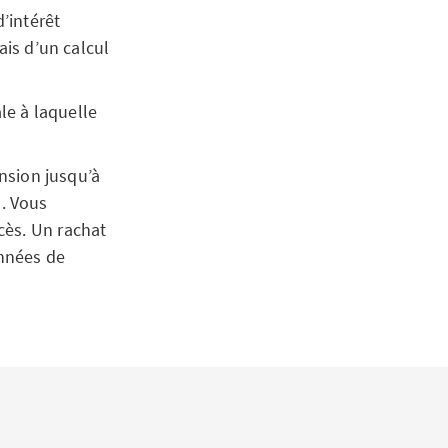
d’intérêt
ais d’un calcul
e à laquelle
nsion jusqu’à
. Vous
cès. Un rachat
années de