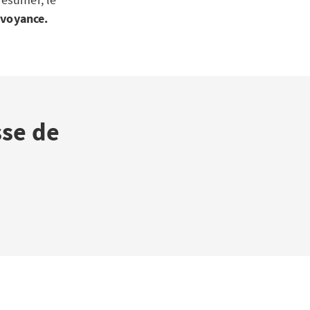
évoyance.
sse de