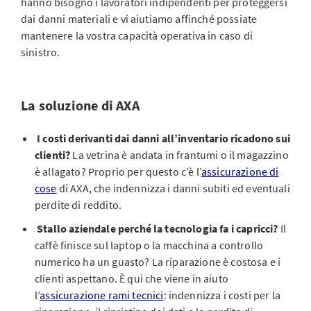
hanno bisogno i lavoratori indipendenti per proteggersi
dai danni materiali e vi aiutiamo affinché possiate
mantenere la vostra capacità operativa in caso di
sinistro.
La soluzione di AXA
I costi derivanti dai danni all’inventario ricadono sui
clienti?
La vetrina è andata in frantumi o il magazzino
è allagato? Proprio per questo c’è l’
assicurazione di
cose
di AXA, che indennizza i danni subiti ed eventuali
perdite di reddito.
Stallo aziendale perché la tecnologia fa i capricci?
Il
caffè finisce sul laptop o la macchina a controllo
numerico ha un guasto? La riparazione è costosa e i
clienti aspettano. È qui che viene in aiuto
l’
assicurazione rami tecnici
: indennizza i costi per la