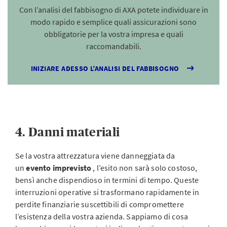
Con l’analisi del fabbisogno di AXA potete individuare in
modo rapido e semplice quali assicurazioni sono
obbligatorie per la vostra impresa e quali
raccomandabili.
INIZIARE ADESSO L’ANALISI DEL FABBISOGNO
4. Danni materiali
Se la vostra attrezzatura viene danneggiata da
un
evento imprevisto
, l’esito non sarà solo costoso,
bensì anche dispendioso in termini di tempo. Queste
interruzioni operative si trasformano rapidamente in
perdite finanziarie suscettibili di compromettere
l’esistenza della vostra azienda. Sappiamo di cosa