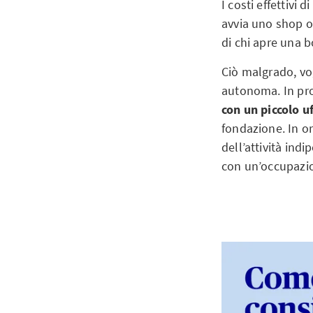
I costi effettivi
avvia uno shop o
di chi apre una b
Ciò malgrado, vogl
autonoma. In pro
con un piccolo uf
fondazione. In or
dell’attività ind
con un’occupazio