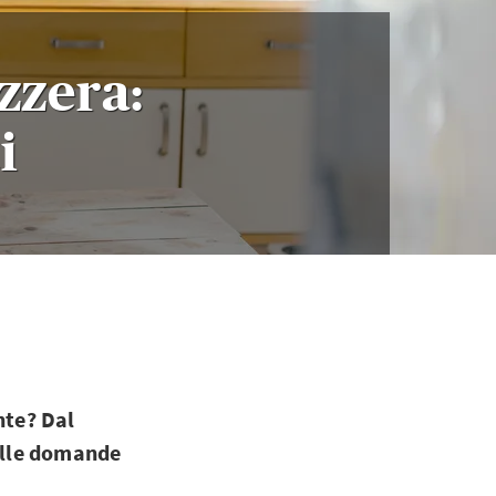
zzera:
i
nte? Dal
 alle domande