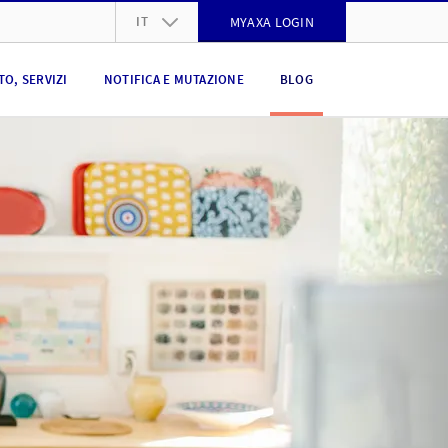
IT
MYAXA LOGIN
DE
O, SERVIZI
NOTIFICA E MUTAZIONE
BLOG
FR
IT
EN