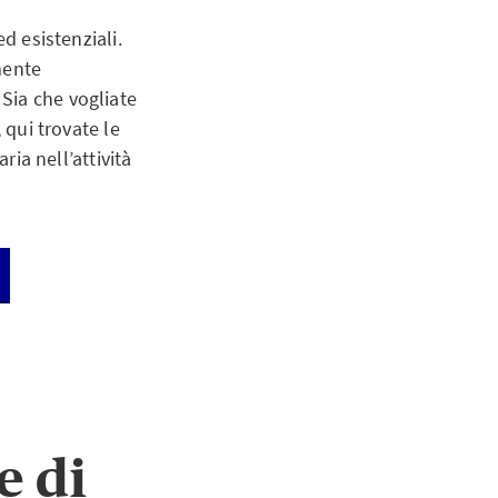
d esistenziali.
mente
Sia che vogliate
, qui trovate le
ria nell’attività
e di