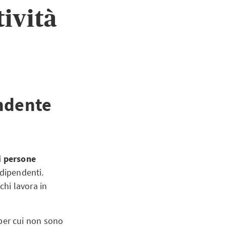
tività
endente
i persone
ndipendenti.
chi lavora in
, per cui non sono