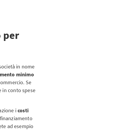
o per
 società in nome
samento minimo
i commercio. Se
e in conto spese
azione i
costi
n finanziamento
avete ad esempio