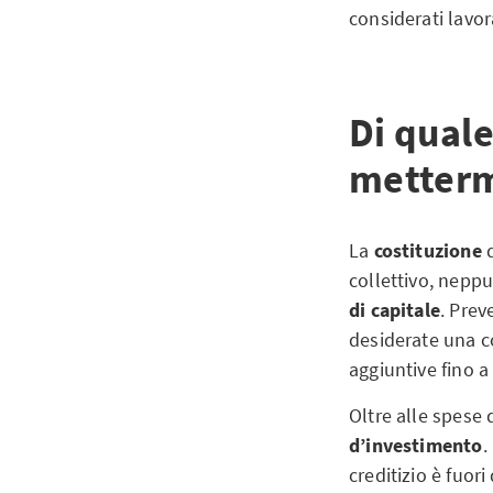
considerati lavor
Di quale
metterm
La
costituzione
d
collettivo, neppu
di capitale
. Prev
desiderate una c
aggiuntive fino a
Oltre alle spese 
d’investimento
.
creditizio è fuor