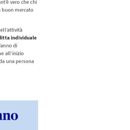
nt’è vero che chi
 a buon mercato
ll’attività
ditta individuale
l’anno di
 all’inizio
o da una persona