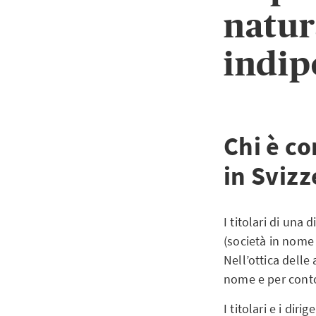
natura
indip
Chi è c
in Svizz
I titolari di una 
(società in nome 
Nell’ottica delle
nome e per conto
I titolari e i di