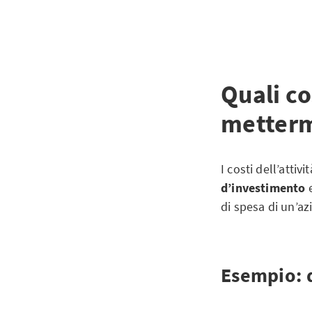
Quali co
metterm
I costi dell’atti
d’investimento
di spesa di un’az
Esempio: q