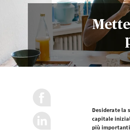
Mette
Desiderate la 
capitale inizi
più importanti