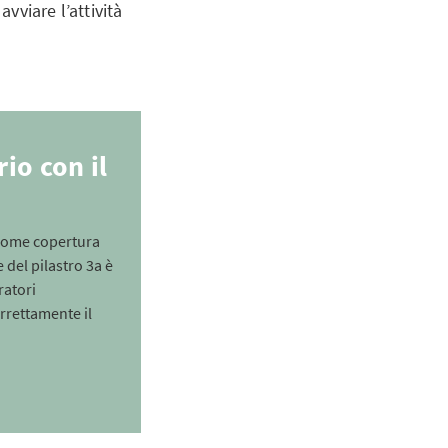
vviare l’attività
io con il
a come copertura
 del pilastro 3a è
ratori
rrettamente il