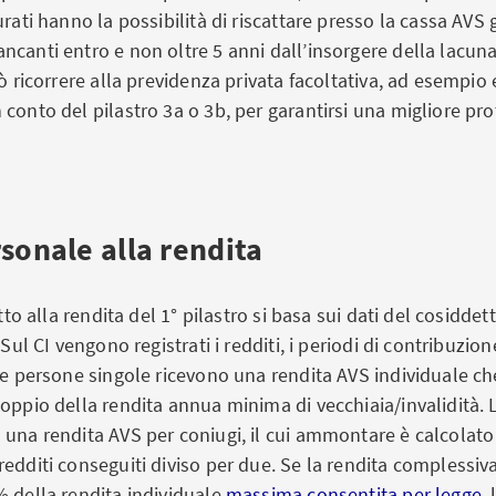
urati hanno la possibilità di riscattare presso la cassa AVS g
canti entro e non oltre 5 anni dall’insorgere della lacuna
uò ricorrere alla previdenza privata facoltativa, ad esempio
conto del pilastro 3a o 3b, per garantirsi una migliore pro
rsonale alla rendita
itto alla rendita del 1° pilastro si basa sui dati del cosidde
 Sul CI vengono registrati i redditi, i periodi di contribuzione
Le persone singole ricevono una rendita AVS individuale ch
oppio della rendita annua minima di vecchiaia/invalidità. 
 una rendita AVS per coniugi, il cui ammontare è calcolato
edditi conseguiti diviso per due. Se la rendita complessiva
% della rendita individuale
massima consentita per legge
,