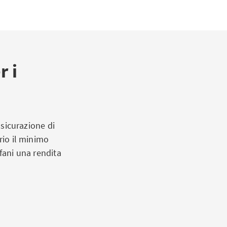
r i
ssicurazione di
rio il minimo
rfani una rendita