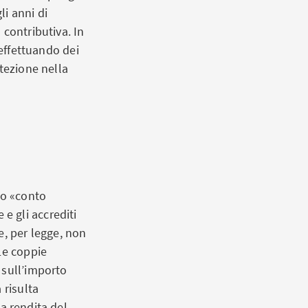
li anni di
 contributiva. In
 effettuando dei
tezione nella
tto «conto
 e gli accrediti
e, per legge, non
Le coppie
 sull’importo
 risulta
 la rendita del