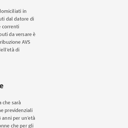
omiciliati in
uti dal datore di
 correnti
buti da versare è
ntribuzione AVS
ll’età di
ve
a che sarà
ne previdenziali
4 anni per un’età
onne che per gli