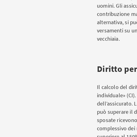
uomini. Gli assic
contribuzione man
alternativa, si p
versamenti su un 
vecchiaia.
Diritto pe
Il calcolo del dir
individuale» (CI).
dell’assicurato. 
può superare il d
sposate ricevono
complessivo dei r
superiore al 150