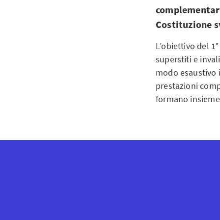
complementari» 
Costituzione s
L’obiettivo del 1°
superstiti e inva
modo esaustivo i
prestazioni compl
formano insieme i