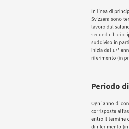
In linea di princi
Svizzera sono ten
lavoro dal salari
secondo il princi
suddiviso in part
inizia dal 17° an
riferimento (in p
Periodo di
Ogni anno di con
corrisposta all’a
entro il termine 
di riferimento (i