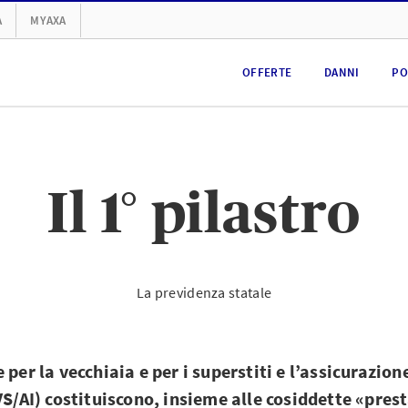
A
MYAXA
OFFERTE
DANNI
PO
Il 1° pilastro
La previdenza statale
 per la vecchiaia e per i superstiti e l’assicurazion
VS/AI) costituiscono, insieme alle cosiddette «pres