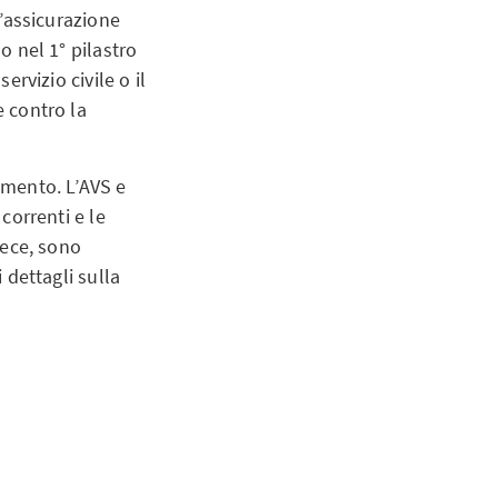
l’assicurazione
o nel 1° pilastro
ervizio civile o il
e contro la
iamento. L’AVS e
 correnti e le
vece, sono
 dettagli sulla