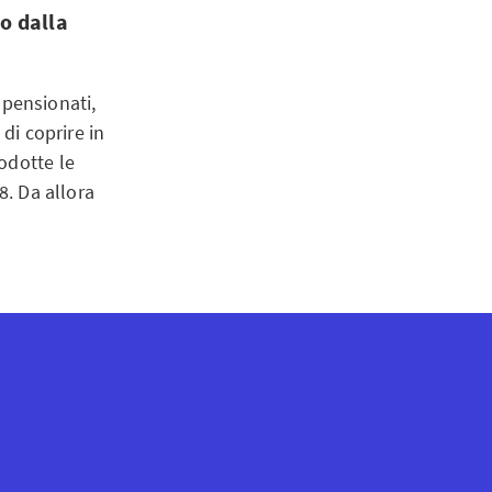
to dalla
a pensionati,
di coprire in
odotte le
8. Da allora