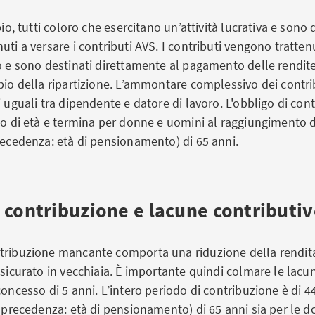
pio, tutti coloro che esercitano un’attività lucrativa e sono d
uti a versare i contributi AVS. I contributi vengono tratten
o e sono destinati direttamente al pagamento delle rendite
pio della ripartizione. L’ammontare complessivo dei contri
i uguali tra dipendente e datore di lavoro. L'obbligo di co
no di età e termina per donne e uomini al raggiungimento de
recedenza: età di pensionamento) di 65 anni.
 contribuzione e lacune contributi
tribuzione mancante comporta una riduzione della rendit
ssicurato in vecchiaia. È importante quindi colmare le lacu
concesso di 5 anni. L’intero periodo di contribuzione è di 4
n precedenza: età di pensionamento) di 65 anni sia per le d