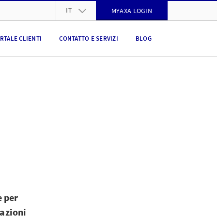
IT
MYAXA LOGIN
DE
RTALE CLIENTI
CONTATTO E SERVIZI
BLOG
FR
IT
EN
e per
tazioni