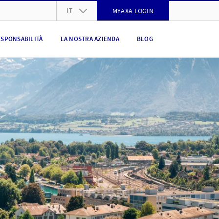
IT
MYAXA LOGIN
DE
ESPONSABILITÀ
LA NOSTRA AZIENDA
BLOG
FR
IT
EN