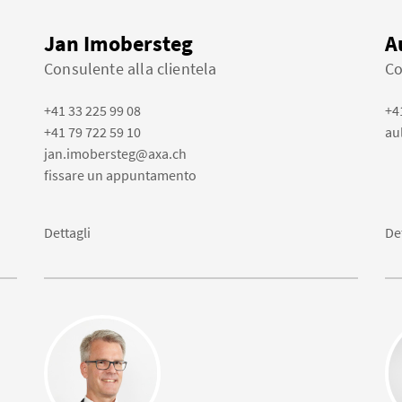
Jan Imobersteg
A
Consulente alla clientela
Co
+41 33 225 99 08
+4
+41 79 722 59 10
au
jan.imobersteg@axa.ch
fissare un appuntamento
Dettagli
De