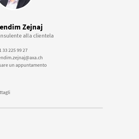
endim Zejnaj
nsulente alla clientela
1 33 225 99 27
ndim.zejnaj@axa.ch
ssare un appuntamento
ttagli