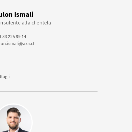
ulon Ismali
nsulente alla clientela
1 33 225 99 14
lon.ismali@axa.ch
ttagli