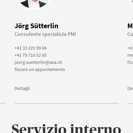
Jörg Sütterlin
M
Consulente specialista PMI
Co
+41 33 225 99 04
+4
+41 79 710 52 50
me
joerg.suetterlin@axa.ch
fi
fissare un appuntamento
Dettagli
De
Servizio interno