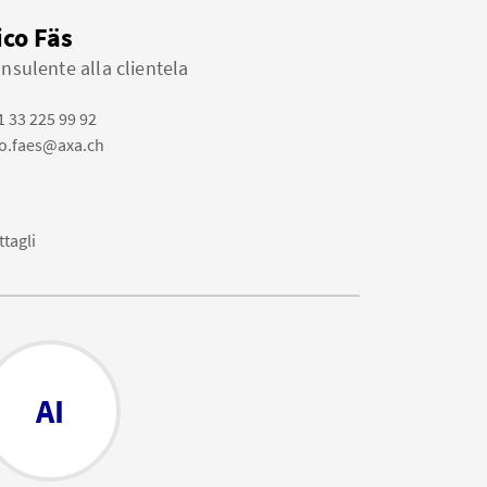
ico Fäs
nsulente alla clientela
1 33 225 99 92
co.faes@axa.ch
ttagli
AI