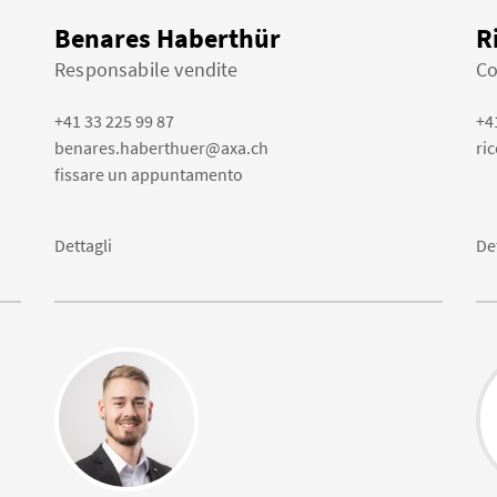
Benares Haberthür
R
Responsabile vendite
Co
+41 33 225 99 87
+4
benares.haberthuer@axa.ch
ri
fissare un appuntamento
Dettagli
De