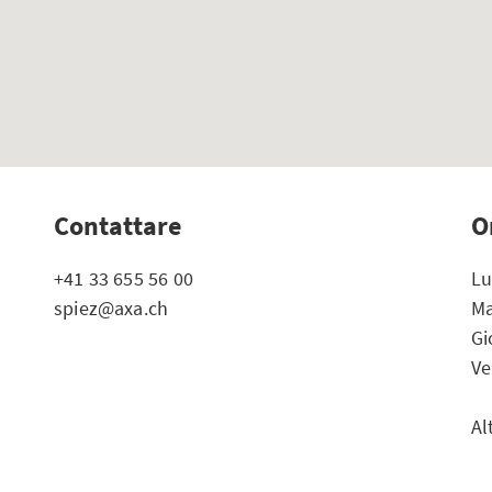
Contattare
O
+41 33 655 56 00
Lu
spiez@axa.ch
Ma
Gi
Ve
Al