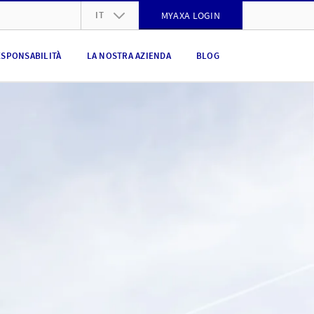
IT
MYAXA LOGIN
DE
ESPONSABILITÀ
LA NOSTRA AZIENDA
BLOG
FR
IT
EN