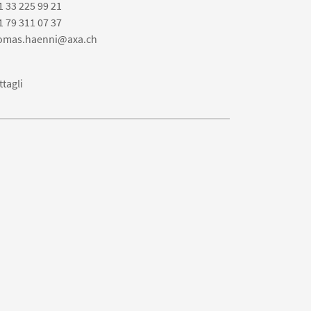
1 33 225 99 21
1 79 311 07 37
omas.haenni@axa.ch
ttagli