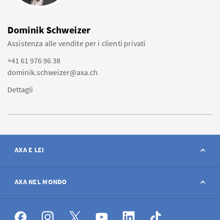
Dominik Schweizer
Assistenza alle vendite per i clienti privati
+41 61 976 96 38
dominik.schweizer@axa.ch
Dettagli
AXA E LEI
Contatto
AXA NEL MONDO
Avviso sinistro
AXA nel mondo