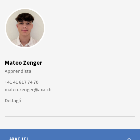
Mateo Zenger
Apprendista
+41 41 817 74 70
mateo.zenger@axa.ch
Dettagli
AXA E LEI