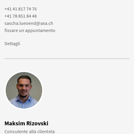
+41 41 817 74 76
+41 78 851 84 48
sascha.lueoend@axa.ch
fissare un appuntamento
Dettagli
Maksim Rizovski
Consulente alla clientela