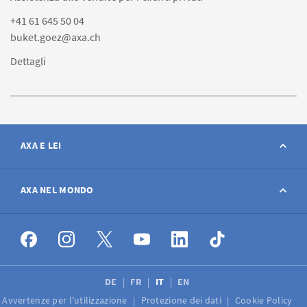
+41 61 645 50 04
buket.goez@axa.ch
Dettagli
AXA E LEI
Contatto
AXA NEL MONDO
Avviso sinistro
AXA nel mondo
Offerte di lavoro
DE
FR
IT
EN
Avvertenze per l'utilizzazione
Protezione dei dati
Cookie Policy