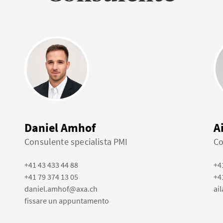
Daniel Amhof
A
Consulente specialista PMI
Co
+41 43 433 44 88
+4
+41 79 374 13 05
+4
daniel.amhof@axa.ch
ai
fissare un appuntamento