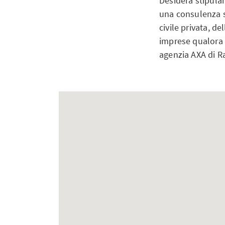
Desidera stipular
una consulenza su
civile privata, d
imprese qualora l
agenzia AXA di Ra