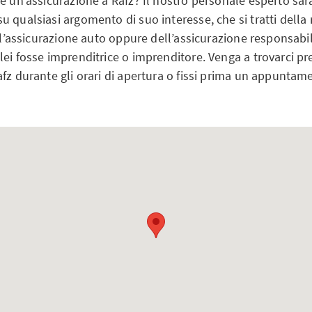
e un’assicurazione a Rafz? Il nostro personale esperto sarà 
 qualsiasi argomento di suo interesse, che si tratti della
ell’assicurazione auto oppure dell’assicurazione responsabili
ei fosse imprenditrice o imprenditore. Venga a trovarci pr
fz durante gli orari di apertura o fissi prima un appuntam