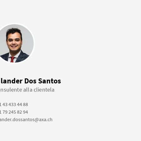
ilander Dos Santos
nsulente alla clientela
1 43 433 44 88
1 79 245 82 94
lander.dossantos@axa.ch