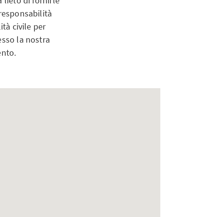
lieto di fornirle
 responsabilità
tà civile per
esso la nostra
ento.