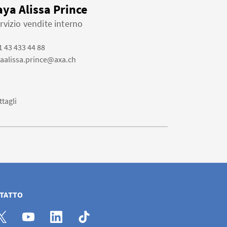
aya Alissa Prince
rvizio vendite interno
1 43 433 44 88
yaalissa.prince@axa.ch
ttagli
NTATTO