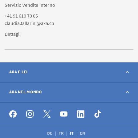
Servizio vendite interno
+41 91 610 70 05
claudia.tallarini@axa.ch
Dettagli
AXA E LEI
Contatto
AXA NEL MONDO
Avviso sinistro
AXA nel mondo
Offerte di lavoro
DE
FR
IT
EN