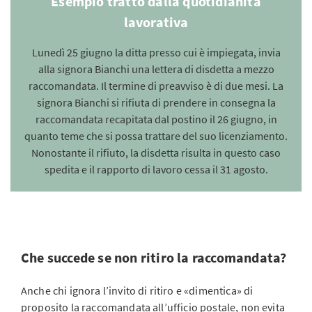
Esempio tratto dalla quotidianità
lavorativa
Lunedì 25 giugno la ditta presso cui è impiegata, invia
alla signora Bianchi una lettera di disdetta a mezzo
raccomandata. Il termine di preavviso è di due mesi. La
signora Bianchi si rifiuta di prendere in consegna la
raccomandata recapitata dal postino il 26 giugno, in
quanto teme che si possa trattare del suo licenziamento.
Nonostante il rifiuto, la disdetta risulta in questo caso
spedita e il rapporto di lavoro cessa il 31 agosto.
Che succede se non ritiro la raccomandata?
Anche chi ignora l’invito di ritiro e «dimentica» di
proposito la raccomandata all’ufficio postale, non evita