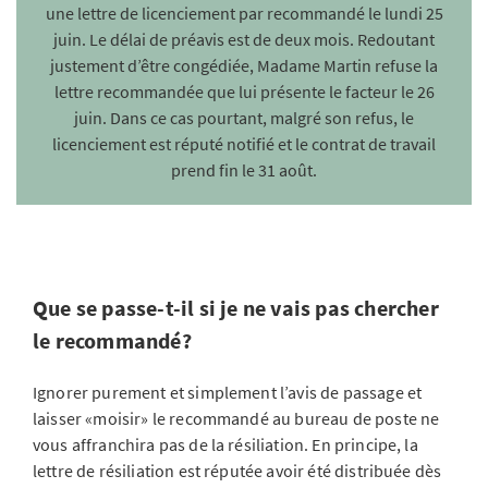
une lettre de licenciement par recommandé le lundi 25
juin. Le délai de préavis est de deux mois. Redoutant
justement d’être congédiée, Madame Martin refuse la
lettre recommandée que lui présente le facteur le 26
juin. Dans ce cas pourtant, malgré son refus, le
licenciement est réputé notifié et le contrat de travail
prend fin le 31 août.
Que se passe-t-il si je ne vais pas chercher
le recommandé?
Ignorer purement et simplement l’avis de passage et
laisser «moisir» le recommandé au bureau de poste ne
vous affranchira pas de la résiliation. En principe, la
lettre de résiliation est réputée avoir été distribuée dès