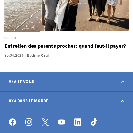
Chez soi
Entretien des parents proches: quand faut-il payer?
30.04.2026
Nadine Graf
AXA ET VOUS
Contact
AXA DANS LE MONDE
Déclarer sinistre
AXA dans le monde