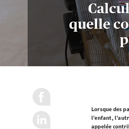
Calcul
quelle co
p
Lorsque des pa
l’enfant, l’aut
appelée contri