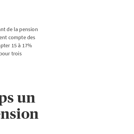
ant de la pension
tient compte des
ompter 15 à 17%
pour trois
ps un
ension