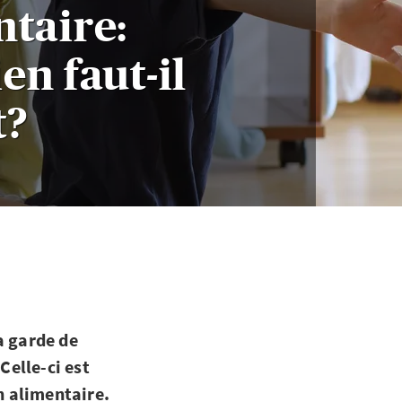
ntaire:
en faut-il
t?
a garde de
Celle-ci est
n alimentaire.