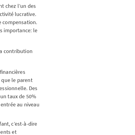
nt chez l’un des
tivité lucrative.
une compensation.
ns importance: le
a contribution
financières
t que le parent
fessionnelle. Des
 à un taux de 50%
n entrée au niveau
ant, c’est-à-dire
ments et