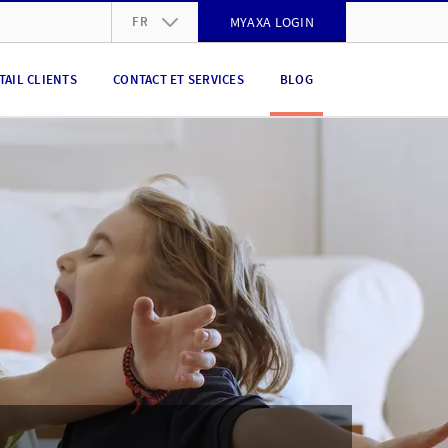
FR
MYAXA LOGIN
DE
TAIL CLIENTS
CONTACT ET SERVICES
BLOG
FR
IT
EN