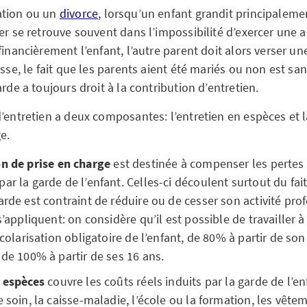
ation ou un
divorce
, lorsqu’un enfant grandit principaleme
er se retrouve souvent dans l’impossibilité d’exercer une ac
financièrement l’enfant, l’autre parent doit alors verser 
isse, le fait que les parents aient été mariés ou non est sa
arde a toujours droit à la contribution d’entretien.
d’entretien a deux composantes: l’entretien en espèces et l
ge.
on de prise en charge
est destinée à compenser les pertes 
ar la garde de l’enfant. Celles-ci découlent surtout du fai
arde est contraint de réduire ou de cesser son activité pro
 s’appliquent: on considère qu’il est possible de travailler
 scolarisation obligatoire de l’enfant, de 80% à partir de so
 de 100% à partir de ses 16 ans.
n espèces
couvre les coûts réels induits par la garde de l’enf
e soin, la caisse-maladie, l’école ou la formation, les vête