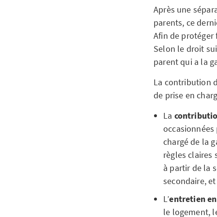
Après une sépar
parents, ce derni
Afin de protéger 
Selon le droit su
parent qui a la g
La contribution 
de prise en char
La
contributi
occasionnées p
chargé de la g
règles claires
à partir de la
secondaire, et
L’
entretien e
le logement, l