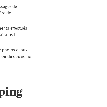
essages de
éro de
ements effectués
sé sous le
x photos et aux
ption du deuxième
ping