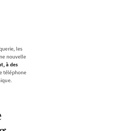
uerie, les
une nouvelle
t, à des
le téléphone
nique.
e