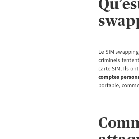
Qu’es
swap
Le SIM swapping 
criminels tenten
carte SIM. Ils ont
comptes person
portable, comme 
Comm