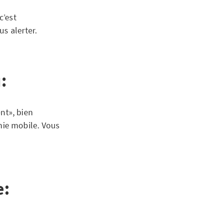
c’est
us alerter.
:
nt», bien
nie mobile. Vous
e: