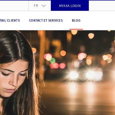
FR
MYAXA LOGIN
DE
TAIL CLIENTS
CONTACT ET SERVICES
BLOG
FR
IT
EN