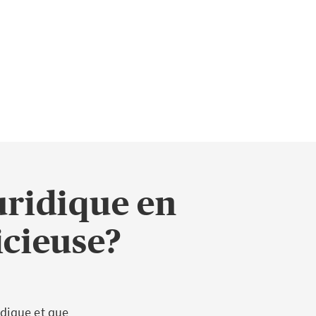
uridique en
dicieuse?
idique et que