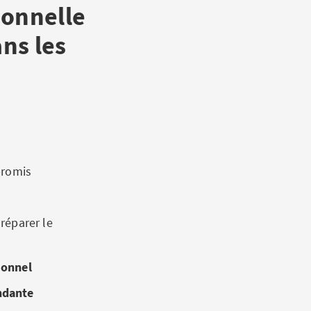
ionnelle
ns les
promis
 réparer le
ionnel
ndante