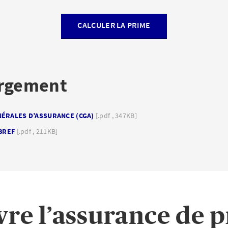
CALCULER LA PRIME
argement
NÉRALES D’ASSURANCE (CGA)
[.pdf , 347KB]
 BREF
[.pdf , 211KB]
re l’assurance de p