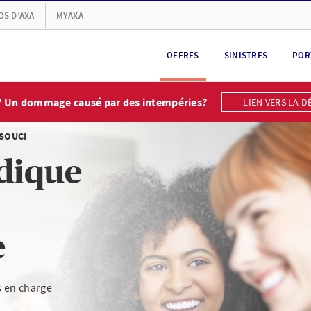
OS D’AXA
MYAXA
OFFRES
SINISTRES
POR
? Un dommage causé par des intempéries?
LIEN VERS LA D
SOUCI
idique
e
is en charge