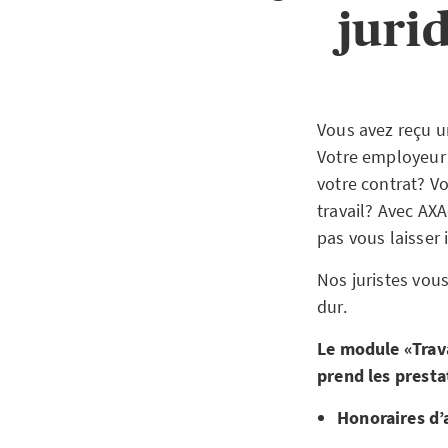
juri
Vous avez reçu un
Votre employeur
votre contrat? Vo
travail? Avec AX
pas vous laisser i
Nos juristes vou
dur.
Le module «Trava
prend les prestat
Honoraires d’