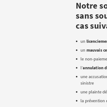
Notre so
sans so
cas suiv
un
licencieme
un
mauvais cer
le non-paieme
l’
annulation d
une accusatio
sinistre
une plainte d
la prévention d