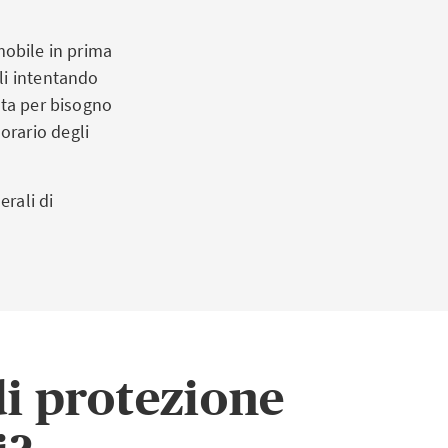
mmobile in prima
ali intentando
etta per bisogno
orario degli
erali di
di protezione