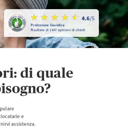
4.6
/5
Protezione Giuridica
Risultato di 1347 opinioni di clienti
ri: di quale
bisogno?
ipulare
 locatarie e
nirvi assistenza.