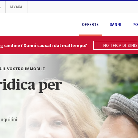
A
MYAXA
OFFERTE
DANNI
PO
 grandine? Danni causati dal maltempo?
NOTIFICA DI SINI
A IL VOSTRO IMMOBILE
ridica per
inquilini