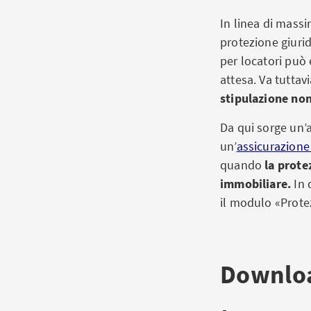
In linea di mass
protezione giuri
per locatori può 
attesa. Va tuttav
stipulazione non
Da qui sorge un’a
un’
assicurazione 
quando
la prote
immobiliare.
In 
il modulo «Protez
Downlo