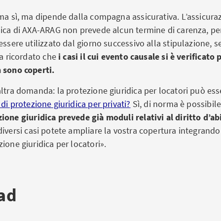
ima sì, ma dipende dalla compagna assicurativa. L’assicura
dica di AXA-ARAG non prevede alcun termine di carenza, pe
essere utilizzato dal giorno successivo alla stipulazione, s
ia ricordato che
i casi il cui evento causale si è verificato
 sono coperti.
ltra domanda: la protezione giuridica per locatori può ess
di protezione giuridica per privati?
Sì, di norma è possibile
zione giuridica prevede già moduli relativi al diritto d’ab
diversi casi potete ampliare la vostra copertura integran
ione giuridica per locatori».
ad