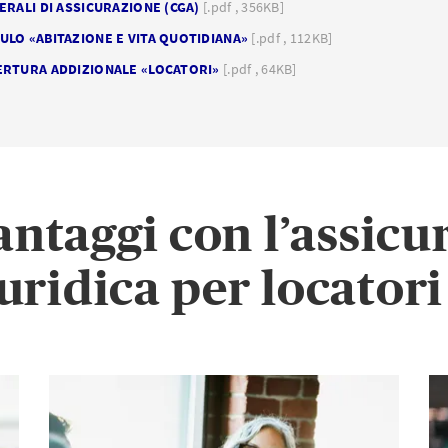
ERALI DI ASSICURAZIONE (CGA)
[.pdf , 356KB]
LO «ABITAZIONE E VITA QUOTIDIANA»
[.pdf , 112KB]
ERTURA ADDIZIONALE «LOCATORI»
[.pdf , 64KB]
vantaggi con l’assicu
uridica per locato