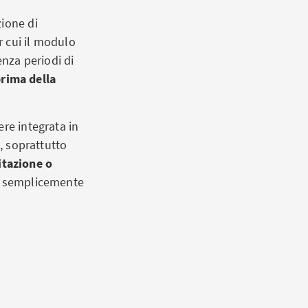
zione di
r cui il modulo
enza periodi di
 prima della
ere integrata in
, soprattutto
itazione o
do semplicemente