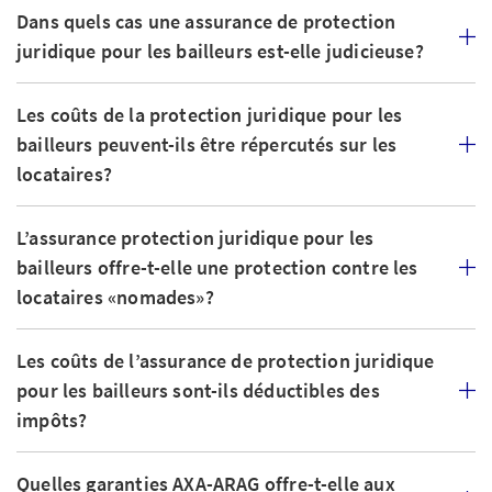
Dans quels cas une assurance de protection
Plus l’étendue de la couverture que vous choisissez est
juridique pour les bailleurs est-elle judicieuse?
élevée, plus votre cotisation est importante.
Les coûts de la protection juridique pour les
bailleurs peuvent-ils être répercutés sur les
locataires?
Une autre question se pose: à combien s’élève la
franchise dans l’assurance de protection juridique pour
L’assurance protection juridique pour les
les bailleurs? Cette somme a également une influence
directe sur votre cotisation à l’assurance de protection
bailleurs offre-t-elle une protection contre les
juridique pour les bailleurs.
La franchise est plus ou
locataires «nomades»?
moins élevée
en fonction de l’assureur et de la police ou
du tarif. La règle d’or est simple: plus le montant que
Les coûts de l’assurance de protection juridique
vous prenez en charge en cas de litige est élevé, plus
pour les bailleurs sont-ils déductibles des
votre cotisation à l’assurance de protection juridique
impôts?
pour les bailleurs est basse.
Quelles garanties AXA-ARAG offre-t-elle aux