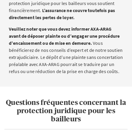
Plus la somme d’assurance que vous choisissez est élevée,
protection juridique pour les bailleurs vous soutient
plus la prime sera élevée. Mais vous bénéficierez aussi
financièrement.
L’assurance ne couvre toutefois pas
d’une meilleure protection.
directement les pertes de loyer.
Veuillez noter que vous devez informer AXA-ARAG
Facteur
avant de déposer plainte ou d’engager une procédure
Profil de risque
d’encaissement ou de mise en demeure.
Vous
bénéficierez de nos conseils d’expert et de notre soutien
Impact
extrajudiciaire. Le dépôt d’une plainte sans concertation
Le montant de la prime dépend de facteurs individuels.
préalable avec AXA-ARAG pourrait se traduire par un
C’est ce que l’on appelle le profil de risque. Il inclut des
refus ou une réduction de la prise en charge des coûts.
facteurs de risque tels que la situation de l’immeuble en
location, le nombre d’unités d’habitation louées ou
l’historique personnel de l’assurance.
Questions fréquentes concernant la
Facteur
protection juridique pour les
Étendue de la couverture
bailleurs
Impact