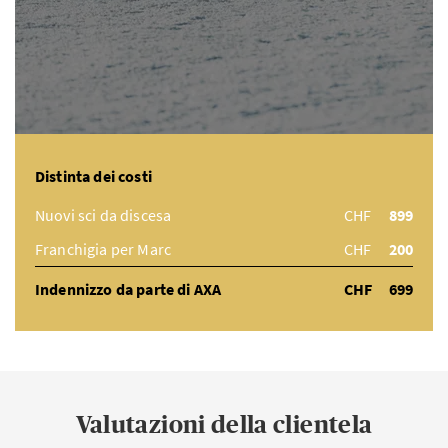
Distinta dei costi
Nuovi sci da discesa
CHF
899
Franchigia per Marc
CHF
200
Indennizzo da parte di AXA
CHF
699
Valutazioni della clientela