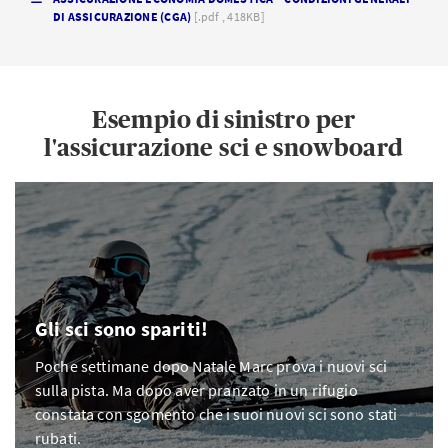
DI ASSICURAZIONE (CGA)
[.pdf , 418KB]
Esempio di sinistro per
l'assicurazione sci e snowboard
Gli sci sono spariti!
Poche settimane dopo Natale Marc prova i nuovi sci
sulla pista. Ma dopo aver pranzato in un rifugio
constata con sgomento che i suoi nuovi sci sono stati
rubati.