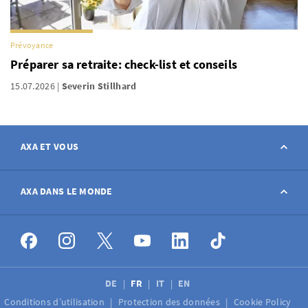
Prévoyance
Préparer sa retraite: check-list et conseils
15.07.2026
Severin Stillhard
AXA ET VOUS
Contact
AXA DANS LE MONDE
Déclarer sinistre
AXA dans le monde
Postes à pourvoir
DE
FR
IT
EN
Conditions d’utilisation
Protection des données
Cookie Policy