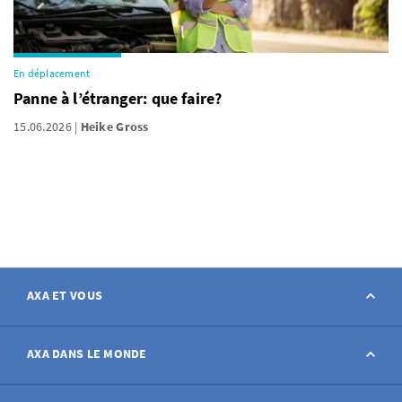
En déplacement
Panne à l’étranger: que faire?
15.06.2026
Heike Gross
AXA ET VOUS
Contact
AXA DANS LE MONDE