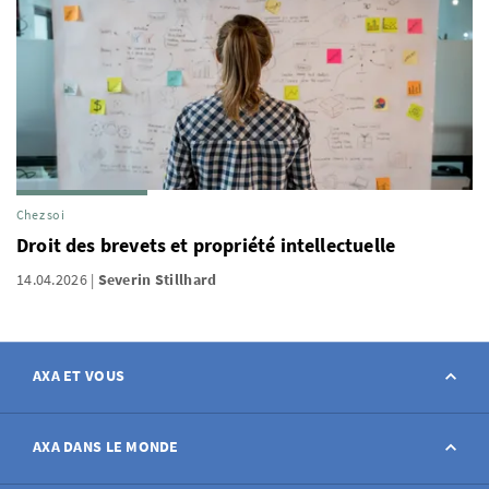
Chez soi
Droit des brevets et propriété intellectuelle
14.04.2026
Severin Stillhard
AXA ET VOUS
Contact
AXA DANS LE MONDE