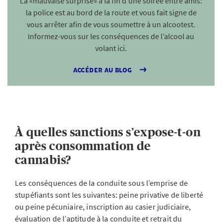
La «mauvaise surprise» à la fin d’une soirée entre amis:
la police est au bord de la route et vous fait signe de
vous arrêter afin de vous soumettre à un alcootest.
Informez-vous sur les conséquences de l’alcool au
volant ici.
ACCÉDER AU BLOG
À quelles sanctions s’expose-t-on
après consommation de
cannabis?
Les conséquences de la conduite sous l’emprise de
stupéfiants sont les suivantes: peine privative de liberté
ou peine pécuniaire, inscription au casier judiciaire,
évaluation de l’aptitude à la conduite et retrait du