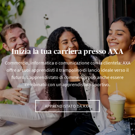
Inizia la tua carriera presso AXA
Commercio, informatica o comunicazione con la clientela: AXA
offre ai suoi apprendisti il trampolino di lancio ideale verso il
futuro. L’apprendistato di commercio può anche essere
combinato con un apprendistato sportivo.
APPRENDISTATO DA AXA