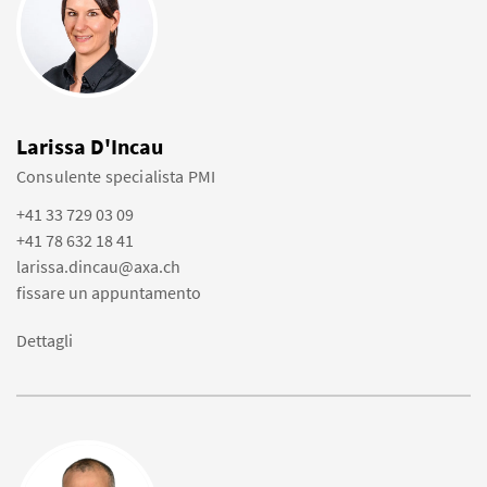
Larissa D'Incau
Consulente specialista PMI
+41 33 729 03 09
+41 78 632 18 41
larissa.dincau@axa.ch
fissare un appuntamento
Dettagli