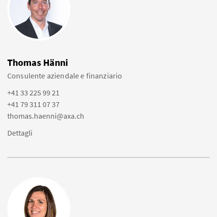
Thomas Hänni
Consulente aziendale e finanziario
+41 33 225 99 21
+41 79 311 07 37
thomas.haenni@axa.ch
Dettagli