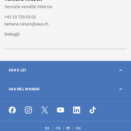
Servizio vendite interno
+41 33 729 03 02
tamara.riesen@axa.ch
Dettagli
AXA E LEI
Contatto
AXA NEL MONDO
Avviso sinistro
AXA nel mondo
Offerte di lavoro
DE
FR
IT
EN