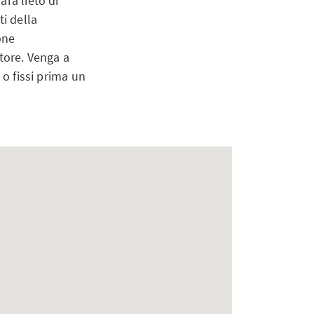
rà lieto di
ti della
one
tore. Venga a
 o fissi prima un