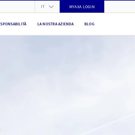
IT
MYAXA LOGIN
DE
ESPONSABILITÀ
LA NOSTRA AZIENDA
BLOG
FR
IT
EN