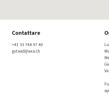
Contattare
O
+41 33 748 97 40
Lu
gstaad@axa.ch
Ma
Me
Gi
Ve
Fu
a