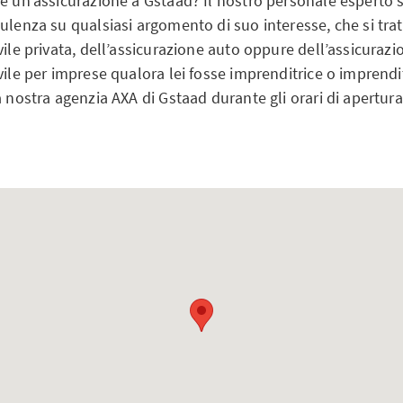
e un’assicurazione a Gstaad? Il nostro personale esperto sa
ulenza su qualsiasi argomento di suo interesse, che si trat
vile privata, dell’assicurazione auto oppure dell’assicurazi
vile per imprese qualora lei fosse imprenditrice o imprendi
a nostra agenzia AXA di Gstaad durante gli orari di apertura