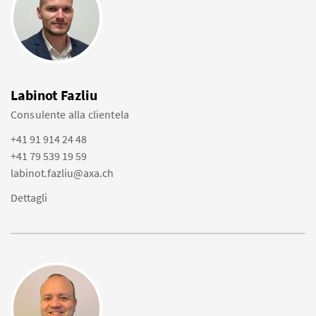
Labinot Fazliu
Consulente alla clientela
+41 91 914 24 48
+41 79 539 19 59
labinot.fazliu@axa.ch
Dettagli