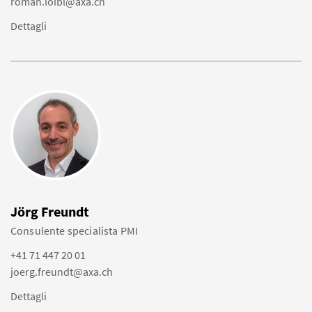
roman.loibl@axa.ch
Dettagli
Jörg Freundt
Consulente specialista PMI
+41 71 447 20 01
joerg.freundt@axa.ch
Dettagli