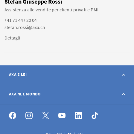
Stefan Giuseppe Rossi
Assistenza alle vendite per clienti privati e PMI
+41 71 447 20 04
stefan.rossi@axa.ch
Dettagli
AXA E LEI
Contatto
AXA NEL MONDO
Avviso sinistro
AXA nel mondo
Offerte di lavoro