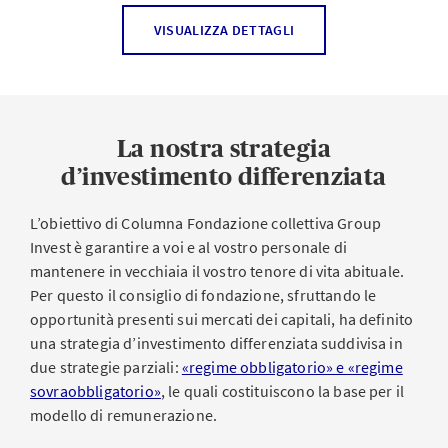
Gestione dell’attività d’investimento
VISUALIZZA DETTAGLI
Il consiglio di fondazione definisce la strategia
d’investimento; il rischio d’investimento è sostenuto
dalla fondazione con le casse di previdenza che vi
La nostra strategia
fanno capo.
d’investimento differenziata
Il patrimonio viene allocato dall' UBS e dall’Asset
Management di AXA.
L’obiettivo di Columna Fondazione collettiva Group
Invest è garantire a voi e al vostro personale di
mantenere in vecchiaia il vostro tenore di vita abituale.
Protezione finanziaria delle prestazioni di
Per questo il consiglio di fondazione, sfruttando le
previdenza
opportunità presenti sui mercati dei capitali, ha definito
una strategia d’investimento differenziata suddivisa in
Le prestazioni in seguito a invalidità o in caso di
due strategie parziali:
«regime obbligatorio» e «regime
decesso di una persona assicurata prima dell’età di
sovraobbligatorio»
, le quali costituiscono la base per il
pensionamento sono riassicurate presso AXA Vita SA.
modello di remunerazione.
Le prestazioni di vecchiaia e le rendite per i superstiti