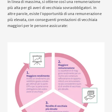
In linea di massima, si ottiene così una remunerazione
a esse correlate in caso di decesso dopo l’età di
più alta per gli averi di vecchiaia sovraobbligatori. In
pensionamento sono erogate dalla fondazione.
altre parole, esiste l’opportunità di una remunerazione
più elevata, con conseguenti prestazioni di vecchiaia
maggiori per le persone assicurate:
Modello di remunerazione
Il modello definito dal consiglio di fondazione per la
remunerazione degli averi di vecchiaia consente alle
casse di previdenza affiliate la massima trasparenza e
pianificabilità possibili. La remunerazione si basa sul
grado di copertura della fondazione e sulla
performance del patrimonio di previdenza.
Amministrazione e attuazione
AXA Vita SA