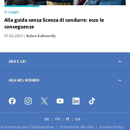
In viaggio
Alla guida senza licenza di condurre: ecco le
conseguenze
07.02.2025
Anina Sabourdy
AXA E LEI
Contatto
AXA NEL MONDO
Avviso sinistro
AXA nel mondo
Offerte di lavoro
DE
FR
IT
EN
Avvertenze per l'utilizzazione
Protezione dei dati
Cookie Policy