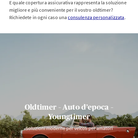
E quale copertura assicurativa rappresenta la soluzione
migliore e più conveniente per il vostro oldtimer?
Richiedete in ogni caso una
consulenza personalizzata
.
Oldtimer – Auto d’epoca –
Youngtimer
Soluzioni moderne per veicoli per amatori