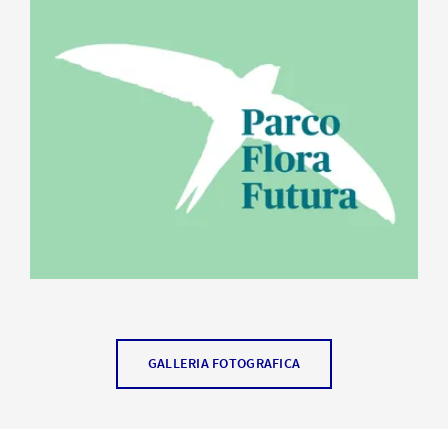
potete
staccare la spina e al contempo approfondire il
tema della biodiversità in modo divertente
. In modalità
analogica o digitale con la web app interattiva: 13
postazioni diverse vi faranno
conoscere la varietà della
natura.
Potrete così scoprire non solo utili nozioni, ma
anche consigli pratici per contribuire attivamente in
prima persona a promuovere la biodiversità. Ideale per
persone curiose, famiglie e per chi desidera riscoprire la
natura con nuovi occhi.
GALLERIA FOTOGRAFICA