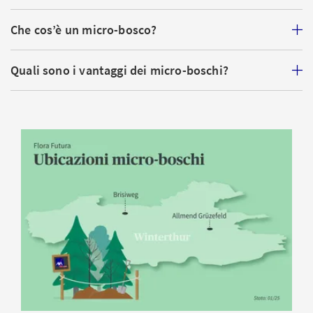
passeggiate, incontri con
amici o per leggere un
Che cos’è un micro-bosco?
buon libro: il parco offre
varie occasioni per
Quali sono i vantaggi dei micro-boschi?
staccare la spina. Le
nuove panchine a forma
di bozzoli, nidi d’uccello e
i tavoli a disposizione
creano accoglienti angoli
di rifugio dai quali
osservare la fauna in
tutto relax.
Accesso consentito ai