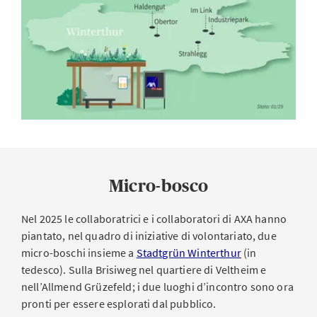
visitatori alla biodiversità
esperienziale, ascolta con
in modo ludico. La volpe
attenzione i racconti della
AXA guida in modalità
volpe AXA e risponde a
digitale attraverso sei
tutte le domande del
postazioni e presenta in
libretto può aggiudicarsi
modo divertente i
fantastici premi. Per
molteplici elementi di
partecipare sono
biodiversità nel parco.
sufficienti un cellulare e
un libretto per il quiz in
loco.
Micro-bosco
Nel 2025 le collaboratrici e i collaboratori di AXA hanno
piantato, nel quadro di iniziative di volontariato, due
micro-boschi insieme a
Stadtgrün Winterthur
(in
tedesco). Sulla Brisiweg nel quartiere di Veltheim e
Area ricreativa
nell’Allmend Grüzefeld; i due luoghi d’incontro sono ora
pronti per essere esplorati dal pubblico.
Luogo ideale per