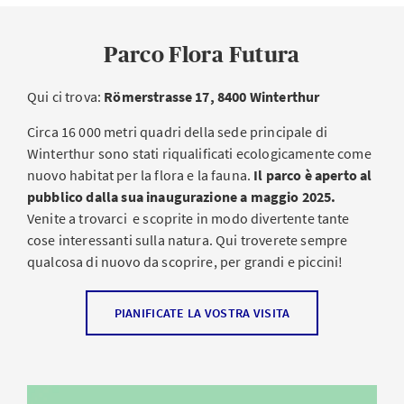
Parco Flora Futura
Qui ci trova:
Römerstrasse 17, 8400 Winterthur
Circa 16 000 metri quadri della sede principale di
Winterthur sono stati riqualificati ecologicamente come
nuovo habitat per la flora e la fauna.
Il parco è aperto al
pubblico dalla sua inaugurazione a maggio 2025.
Venite a trovarci e scoprite in modo divertente tante
cose interessanti sulla natura. Qui troverete sempre
qualcosa di nuovo da scoprire, per grandi e piccini!
Un cordiale benvenuto nel Parco Flora
PIANIFICATE LA VOSTRA VISITA
Futura!
Scoprire, stupirsi, rilassarsi:
nel Parco Flora Futura