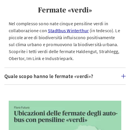
Fermate «verdi»
Come arrivare
Nel complesso sono nate cinque pensiline verdi in
Potete raggiungere il parco comodamente a piedi, in bici
collaborazione con
Stadtbus Winterthur
(in tedesco). Le
o con i mezzi pubblici. I parcheggi sono disponibili
piccole aree di biodiversità influiscono positivamente
nell’autosilo AXA Assicurazioni alla Museumstrasse 32.
sul clima urbano e promuovono la biodiversità urbana.
Scoprite i tetti verdi delle fermate Haldengut, Strahlegg,
LA LOCATION
Obertor, Im Link e Industriepark.
Quale scopo hanno le fermate «verdi»?
Sentiero esperienziale
Partecipare e vincere
Il sentiero esperienziale
Da noi, vince chi impara!
avvicina le giovani
Con un pizzico di fortuna,
visitatrici e i giovani
chi percorre il sentiero