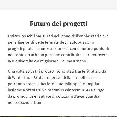
cani
Il parco è accessibile ai
cani. Assicuratevi di
Futuro dei progetti
condurre i vostri amici a
quattro zampe sempre al
I micro-boschi inaugurati nell’anno dell’anniversario e le
guinzaglio.
pensiline verdi delle fermate degli autobus sono
Buono a sapersi
progetti pilota, a dimostrazione di come misure puntuali
nel contesto urbano possano contribuire a promuovere
la biodiversità e a migliorare il clima urbano.
Come posso accedere alle informazioni e ai
Una volta attuati, i progetti sono stati trasferiti alla città
contenuti interattivi?
di Winterthur. Se danno prova della loro efficacia,
potranno essere ulteriormente sviluppati e ampliati
In quali lingue sono disponibili i contenuti?
insieme a Stadtgrün e Stadtbus Winterthur. AXA funge
da promotrice e fautrice di soluzioni d’avanguardia
Il parco è senza barriere architettoniche?
nello spazio urbano.