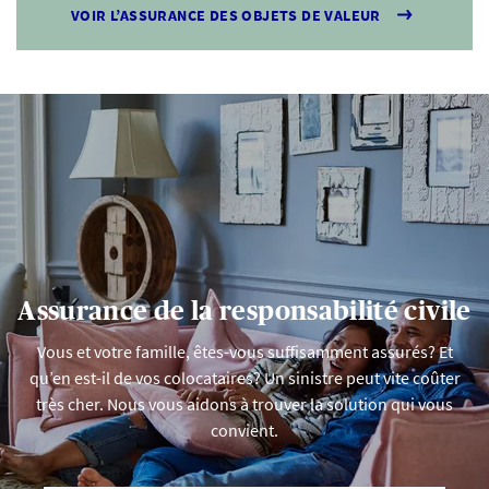
VOIR L’ASSURANCE DES OBJETS DE VALEUR
Assurance de la responsabilité civile
Vous et votre famille, êtes-vous suffisamment assurés? Et
qu’en est-il de vos colocataires? Un sinistre peut vite coûter
très cher. Nous vous aidons à trouver la solution qui vous
convient.