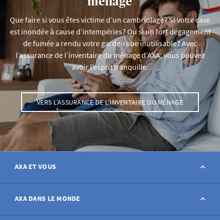
ménage
Que faire si vous êtes victime d’un cambriolage? Si votre cave
est inondée à cause d’intempéries? Ou si un fort dégagement
de fumée a rendu votre garde-robe inutilisable? Avec
l’assurance de l’inventaire du ménage d’AXA, vous pouvez
avoir l’esprit tranquille.
VERS L’ASSURANCE DE L’INVENTAIRE DU MÉNAGE
AXA ET VOUS
Contact
AXA DANS LE MONDE