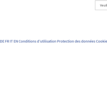
Veuil
Vol, c
Endom
Dommag
DE
FR
IT
EN
Conditions d’utilisation
Protection des données
Cookie