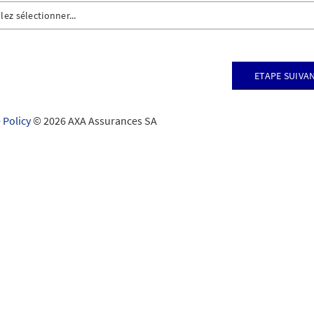
lez sélectionner...
ambriolage, perte
magement et destruction
Etape suiva
es aux biens d’autrui (responsabilité civile)
 Policy
© 2026 AXA Assurances SA