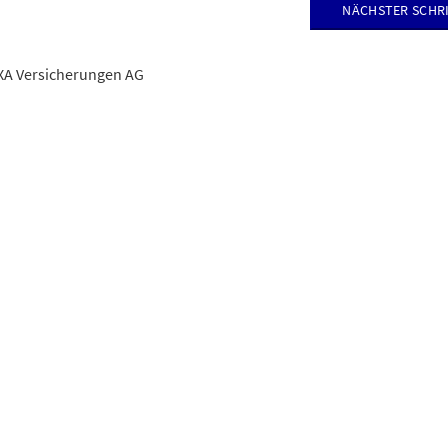
nächster Schr
en an fremdem Eigentum (Haftpflicht)
XA Versicherungen AG