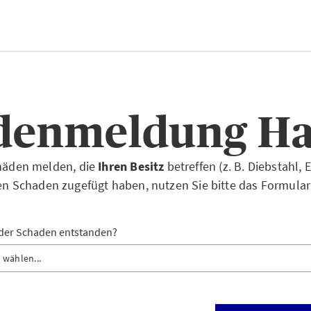
denmeldung Ha
häden melden, die
Ihren Besitz
betreffen (z. B. Diebstahl,
en Schaden zugefügt haben, nutzen Sie bitte das Formular
 der Schaden entstanden?
e wählen...
ahl, Einbruch und Verlust
ädigung und Zerstörung