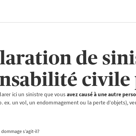
laration de sini
sabilité civile
arer ici un sinistre que vous
avez causé à une autre pers
p. ex. un vol, un endommagement ou la perte d’objets), veui
 dommage s’agit-il?