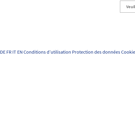
Veuil
Accide
Domma
Propri
DE
FR
IT
EN
Conditions d’utilisation
Protection des données
Cookie
Effets