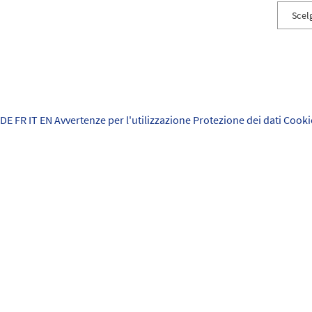
Scel
Incide
Danni 
Propri
DE
FR
IT
EN
Avvertenze per l'utilizzazione
Protezione dei dati
Cooki
Oggett