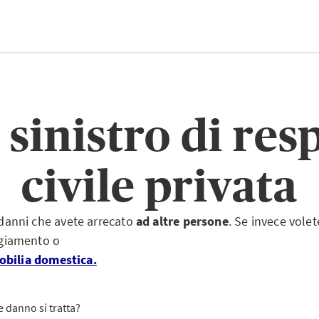
i sinistro di res
civile privata
i danni che avete arrecato
ad altre persone
. Se invece vole
ggiamento o
bilia domestica.
e danno si tratta?