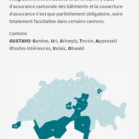
d’assurance cantonale des bâtiments et la couverture
d’assurance n’est que partiellement obligatoire, voire
totalement facultative dans certains cantons.
Cantons
GUSTAVO
:
G
enève,
U
ri,
S
chwytz,
T
essin,
A
ppenzell
Rhodes-Intérieures,
V
alais,
O
bwald