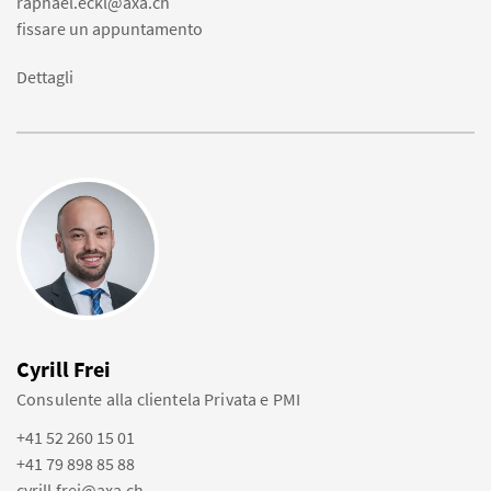
raphael.eckl@axa.ch
fissare un appuntamento
Dettagli
Cyrill Frei
Consulente alla clientela Privata e PMI
+41 52 260 15 01
+41 79 898 85 88
cyrill.frei@axa.ch