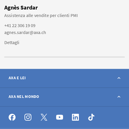
Agnès Sardar
Assistenza alle vendite per clienti PMI
+41 22 306 19 09
agnes.sardar@axa.ch
Dettagli
AXA E LEI
Contatto
AXA NEL MONDO
Avviso sinistro
AXA nel mondo