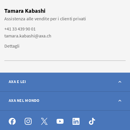
Tamara Kabashi
Assistenza alle vendite per i clienti privati
+41 33 439 90 01
tamara.kabashi@axa.ch
Dettagli
AXA E LEI
Contatto
AXA NEL MONDO
Avviso sinistro
AXA nel mondo