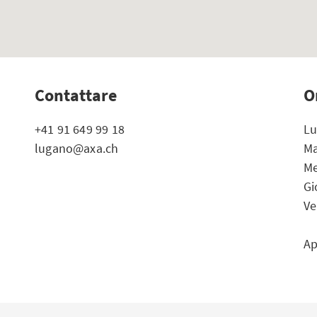
Contattare
O
+41 91 649 99 18
Lu
lugano@axa.ch
Ma
Me
Gi
Ve
Ap