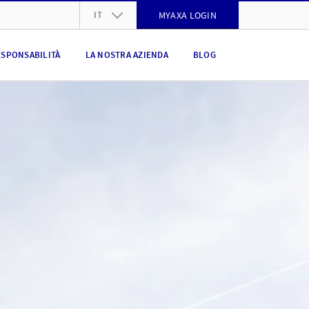
IT
MYAXA LOGIN
DE
ESPONSABILITÀ
LA NOSTRA AZIENDA
BLOG
FR
IT
EN