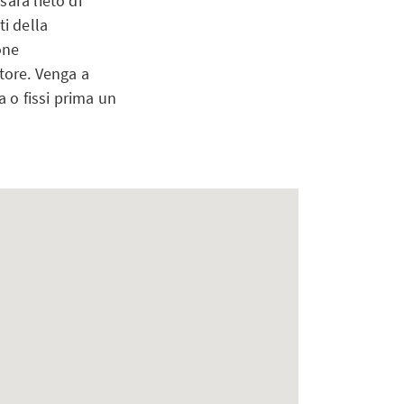
arà lieto di
ti della
one
tore. Venga a
a o fissi prima un