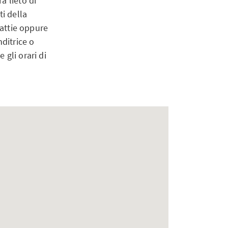
à lieto di
ti della
lattie oppure
ditrice o
gli orari di