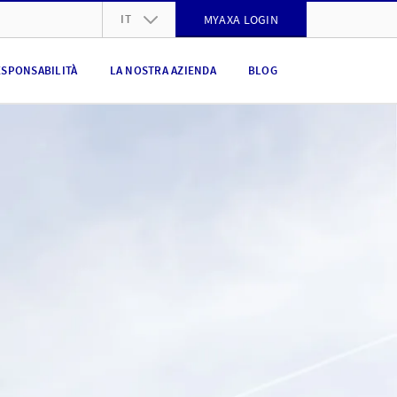
IT
MYAXA LOGIN
DE
ESPONSABILITÀ
LA NOSTRA AZIENDA
BLOG
FR
IT
EN