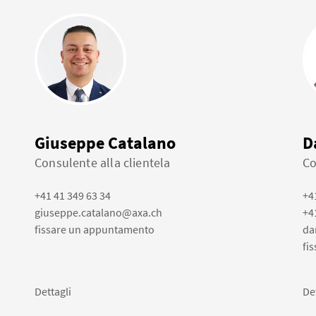
Giuseppe Catalano
D
Consulente alla clientela
Co
+41 41 349 63 34
+4
giuseppe.catalano@axa.ch
+4
fissare un appuntamento
da
fi
Dettagli
De