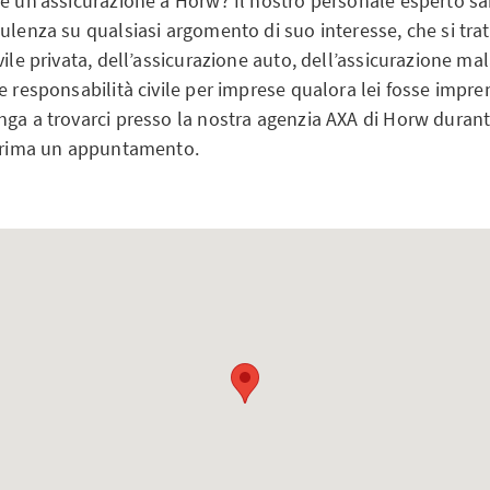
e un’assicurazione a Horw? Il nostro personale esperto sar
ulenza su qualsiasi argomento di suo interesse, che si trat
vile privata, dell’assicurazione auto, dell’assicurazione ma
e responsabilità civile per imprese qualora lei fosse impren
ga a trovarci presso la nostra agenzia AXA di Horw durante 
 prima un appuntamento.