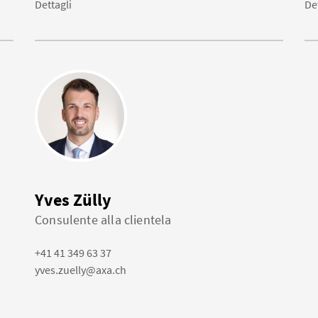
Dettagli
De
Yves Zülly
Consulente alla clientela
+41 41 349 63 37
yves.zuelly@axa.ch