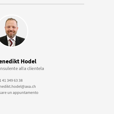
enedikt Hodel
nsulente alla clientela
1 41 349 63 38
nedikt.hodel@axa.ch
ssare un appuntamento