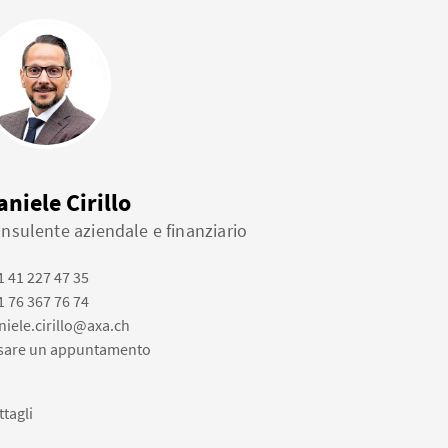
aniele Cirillo
nsulente aziendale e finanziario
1 41 227 47 35
1 76 367 76 74
niele.cirillo@axa.ch
ssare un appuntamento
ttagli