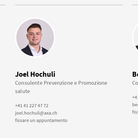
Joel Hochuli
B
Consulente Prevenzione e Promozione
Co
salute
+4
be
+41 41 227 47 72
fi
joel.hochuli@axa.ch
fissare un appuntamento