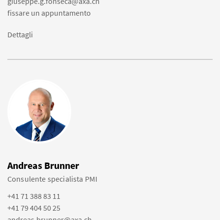
giuseppe.g.fonseca@axa.ch
fissare un appuntamento
Dettagli
Andreas Brunner
Consulente specialista PMI
+41 71 388 83 11
+41 79 404 50 25
andreas.brunner@axa.ch